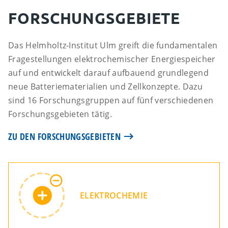
22.10.2025
FORSCHUNGSGEBIETE
Maximilian Fichtner erhält
Dr. Barbara Mez-Starck-
Das Helmholtz-Institut Ulm greift die fundamentalen
Preis
Fragestellungen elektrochemischer Energiespeicher
auf und entwickelt darauf aufbauend grundlegend
neue Batteriematerialien und Zellkonzepte. Dazu
sind 16 Forschungsgruppen auf fünf verschiedenen
Forschungsgebieten tätig.
ZU DEN FORSCHUNGSGEBIETEN
ELEKTROCHEMIE