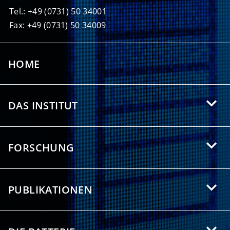
Tel.: +49 (0731) 50 34001
Fax: +49 (0731) 50 34009
HOME
DAS INSTITUT
Über das HIU
FORSCHUNG
Angebote für Studierende
Forschungsgebiete
Partnerschaften
PUBLIKATIONEN
Forschungsthemen
Presse/Medien
Wissenschaftliche Publikationen
Forschungsgruppen
Downloads