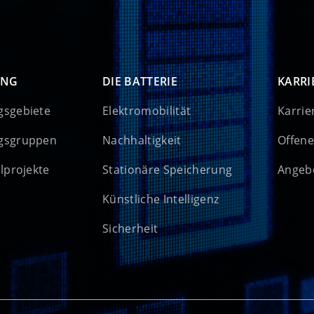
UNG
DIE BATTERIE
KARRI
gsgebiete
Elektromobilität
Karrie
gsgruppen
Nachhaltigkeit
Offene
elprojekte
Stationäre Speicherung
Angebo
Künstliche Intelligenz
Sicherheit