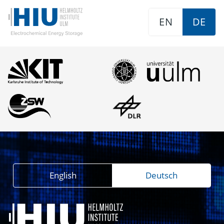
EN
DE
English
Deutsch