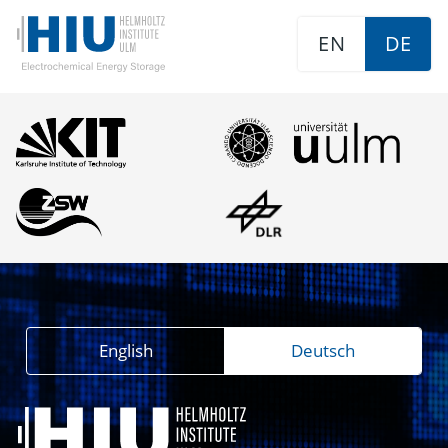
EN
DE
English
Deutsch