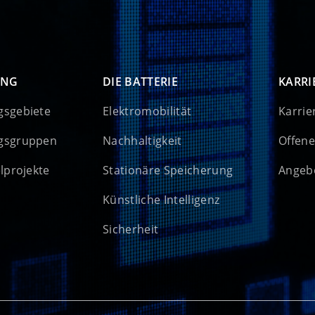
UNG
DIE BATTERIE
KARRI
gsgebiete
Elektromobilität
Karrie
gsgruppen
Nachhaltigkeit
Offene
elprojekte
Stationäre Speicherung
Angebo
Künstliche Intelligenz
Sicherheit