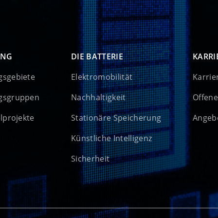
UNG
DIE BATTERIE
KARRI
gsgebiete
Elektromobilität
Karrie
gsgruppen
Nachhaltigkeit
Offene
elprojekte
Stationäre Speicherung
Angebo
Künstliche Intelligenz
Sicherheit