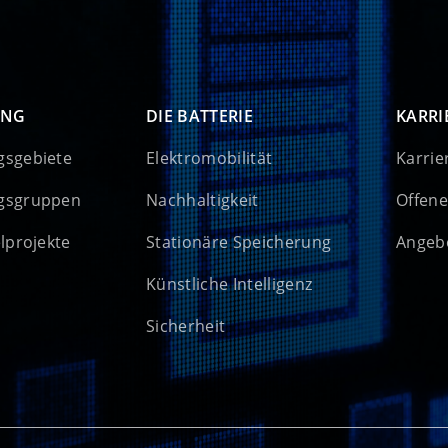
UNG
DIE BATTERIE
KARRI
gsgebiete
Elektromobilität
Karrie
gsgruppen
Nachhaltigkeit
Offene
elprojekte
Stationäre Speicherung
Angebo
Künstliche Intelligenz
Sicherheit