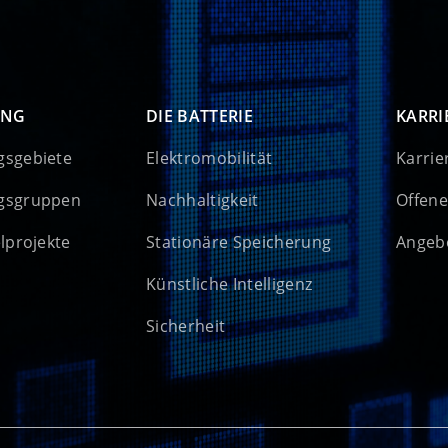
UNG
DIE BATTERIE
KARRI
gsgebiete
Elektromobilität
Karrie
gsgruppen
Nachhaltigkeit
Offene
elprojekte
Stationäre Speicherung
Angebo
Künstliche Intelligenz
Sicherheit