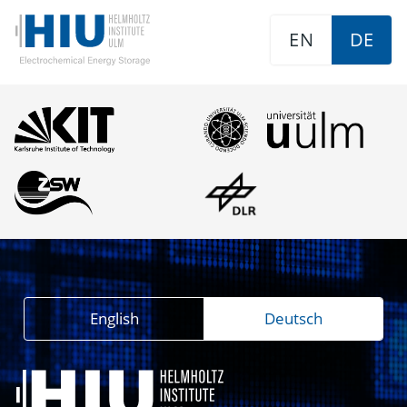
EN
DE
English
Deutsch