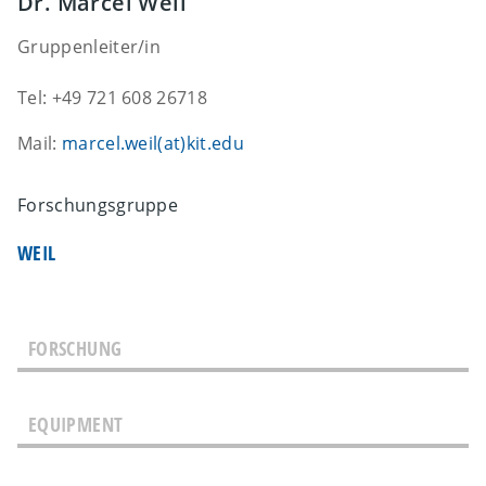
Dr. Marcel Weil
Gruppenleiter/in
Tel:
+49 721 608 26718
Mail:
marcel.weil(at)kit.edu
Forschungsgruppe
WEIL
FORSCHUNG
The Research Group for Resources, Recycling,
EQUIPMENT
Environment and Sustainability is responsible for
the system analysis of energy storage systems