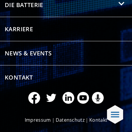
Downloads
DIE BATTERIE
Bibliometrische Studie
Drittmittelprojekte
Kontakt
Elektromobilität
Highlights
KARRIERE
Nachhaltigkeit
Stationäre Speicherung
NEWS & EVENTS
Künstliche Intelligenz
Sicherheit
KONTAKT
Impressum
Datenschutz
Kontakt