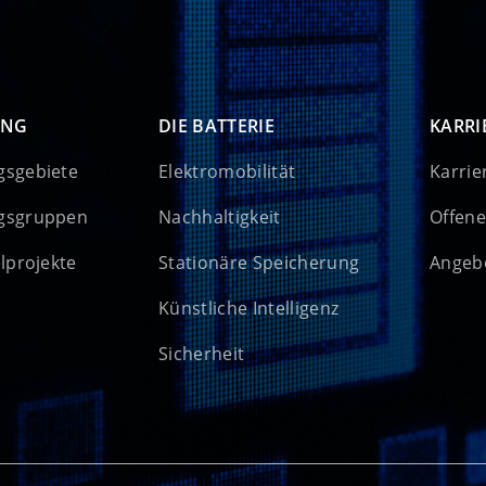
UNG
DIE BATTERIE
KARRI
gsgebiete
Elektromobilität
Karrie
gsgruppen
Nachhaltigkeit
Offene
elprojekte
Stationäre Speicherung
Angebo
Künstliche Intelligenz
Sicherheit