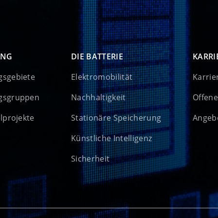
UNG
DIE BATTERIE
KARRI
gsgebiete
Elektromobilität
Karrie
gsgruppen
Nachhaltigkeit
Offene
elprojekte
Stationäre Speicherung
Angebo
Künstliche Intelligenz
Sicherheit