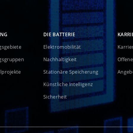
UNG
DIE BATTERIE
KARRI
gsgebiete
Elektromobilität
Karrie
gsgruppen
Nachhaltigkeit
Offene
elprojekte
Stationäre Speicherung
Angebo
Künstliche Intelligenz
Sicherheit