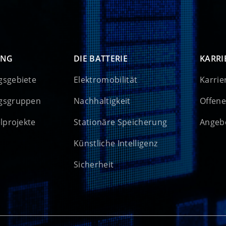
UNG
DIE BATTERIE
KARRI
gsgebiete
Elektromobilität
Karrie
gsgruppen
Nachhaltigkeit
Offene
elprojekte
Stationäre Speicherung
Angebo
Künstliche Intelligenz
Sicherheit