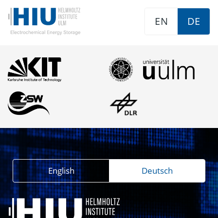
EN
DE
English
Deutsch