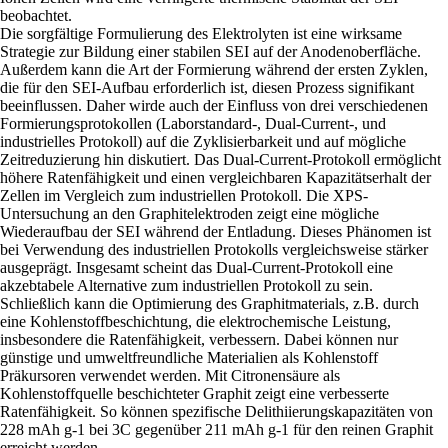
beobachtet.
Die sorgfältige Formulierung des Elektrolyten ist eine wirksame
Strategie zur Bildung einer stabilen SEI auf der Anodenoberfläche.
Außerdem kann die Art der Formierung während der ersten Zyklen,
die für den SEI-Aufbau erforderlich ist, diesen Prozess signifikant
beeinflussen. Daher wirde auch der Einfluss von drei verschiedenen
Formierungsprotokollen (Laborstandard-, Dual-Current-, und
industrielles Protokoll) auf die Zyklisierbarkeit und auf mögliche
Zeitreduzierung hin diskutiert. Das Dual-Current-Protokoll ermöglicht
höhere Ratenfähigkeit und einen vergleichbaren Kapazitätserhalt der
Zellen im Vergleich zum industriellen Protokoll. Die XPS-
Untersuchung an den Graphitelektroden zeigt eine mögliche
Wiederaufbau der SEI während der Entladung. Dieses Phänomen ist
bei Verwendung des industriellen Protokolls vergleichsweise stärker
ausgeprägt. Insgesamt scheint das Dual-Current-Protokoll eine
akzebtabele Alternative zum industriellen Protokoll zu sein.
Schließlich kann die Optimierung des Graphitmaterials, z.B. durch
eine Kohlenstoffbeschichtung, die elektrochemische Leistung,
insbesondere die Ratenfähigkeit, verbessern. Dabei können nur
günstige und umweltfreundliche Materialien als Kohlenstoff
Präkursoren verwendet werden. Mit Citronensäure als
Kohlenstoffquelle beschichteter Graphit zeigt eine verbesserte
Ratenfähigkeit. So können spezifische Delithiierungskapazitäten von
228 mAh g-1 bei 3C gegenüber 211 mAh g-1 für den reinen Graphit
erreicht werden.