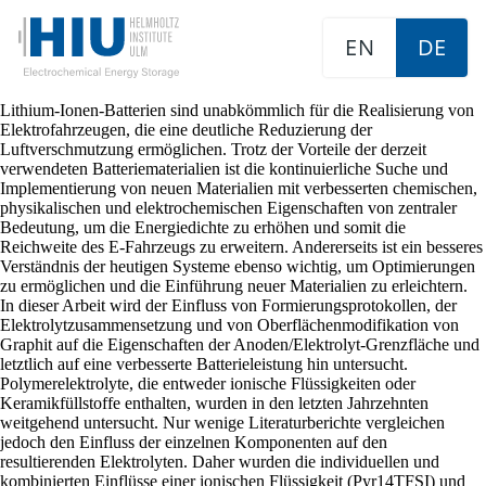
EN
DE
Lithium-Ionen-Batterien sind unabkömmlich für die Realisierung von
Elektrofahrzeugen, die eine deutliche Reduzierung der
Luftverschmutzung ermöglichen. Trotz der Vorteile der derzeit
verwendeten Batteriematerialien ist die kontinuierliche Suche und
Implementierung von neuen Materialien mit verbesserten chemischen,
physikalischen und elektrochemischen Eigenschaften von zentraler
Bedeutung, um die Energiedichte zu erhöhen und somit die
Reichweite des E-Fahrzeugs zu erweitern. Andererseits ist ein besseres
Verständnis der heutigen Systeme ebenso wichtig, um Optimierungen
zu ermöglichen und die Einführung neuer Materialien zu erleichtern.
In dieser Arbeit wird der Einfluss von Formierungsprotokollen, der
Elektrolytzusammensetzung und von Oberflächenmodifikation von
Graphit auf die Eigenschaften der Anoden/Elektrolyt-Grenzfläche und
letztlich auf eine verbesserte Batterieleistung hin untersucht.
Polymerelektrolyte, die entweder ionische Flüssigkeiten oder
Keramikfüllstoffe enthalten, wurden in den letzten Jahrzehnten
weitgehend untersucht. Nur wenige Literaturberichte vergleichen
jedoch den Einfluss der einzelnen Komponenten auf den
resultierenden Elektrolyten. Daher wurden die individuellen und
kombinierten Einflüsse einer ionischen Flüssigkeit (Pyr14TFSI) und