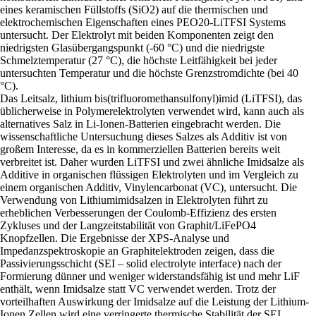
eines keramischen Füllstoffs (SiO2) auf die thermischen und
elektrochemischen Eigenschaften eines PEO20-LiTFSI Systems
untersucht. Der Elektrolyt mit beiden Komponenten zeigt den
niedrigsten Glasübergangspunkt (-60 °C) und die niedrigste
Schmelztemperatur (27 °C), die höchste Leitfähigkeit bei jeder
untersuchten Temperatur und die höchste Grenzstromdichte (bei 40
°C).
Das Leitsalz, lithium bis(trifluoromethansulfonyl)imid (LiTFSI), das
üblicherweise in Polymerelektrolyten verwendet wird, kann auch als
alternatives Salz in Li-Ionen-Batterien eingebracht werden. Die
wissenschaftliche Untersuchung dieses Salzes als Additiv ist von
großem Interesse, da es in kommerziellen Batterien bereits weit
verbreitet ist. Daher wurden LiTFSI und zwei ähnliche Imidsalze als
Additive in organischen flüssigen Elektrolyten und im Vergleich zu
einem organischen Additiv, Vinylencarbonat (VC), untersucht. Die
Verwendung von Lithiumimidsalzen in Elektrolyten führt zu
erheblichen Verbesserungen der Coulomb-Effizienz des ersten
Zykluses und der Langzeitstabilität von Graphit/LiFePO4
Knopfzellen. Die Ergebnisse der XPS-Analyse und
Impedanzspektroskopie an Graphitelektroden zeigen, dass die
Passivierungsschicht (SEI – solid electrolyte interface) nach der
Formierung dünner und weniger widerstandsfähig ist und mehr LiF
enthält, wenn Imidsalze statt VC verwendet werden. Trotz der
vorteilhaften Auswirkung der Imidsalze auf die Leistung der Lithium-
Ionen Zellen wird eine verringerte thermische Stabilität der SEI