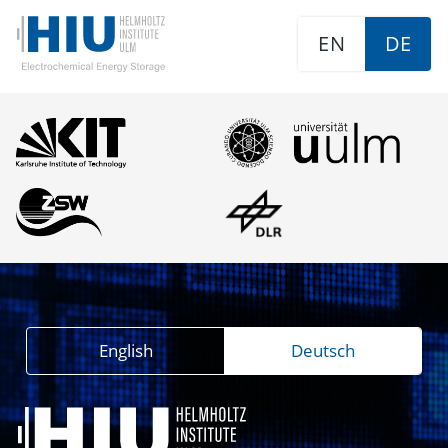
EN
DE
English
Deutsch