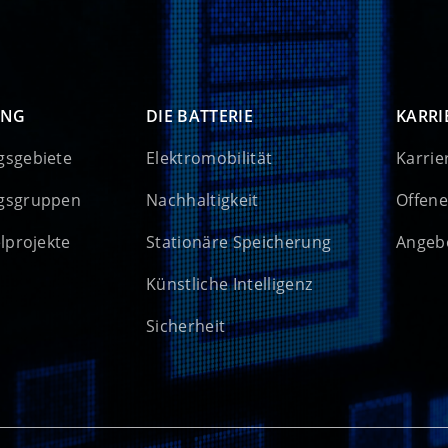
UNG
DIE BATTERIE
KARRI
gsgebiete
Elektromobilität
Karrie
gsgruppen
Nachhaltigkeit
Offene
elprojekte
Stationäre Speicherung
Angebo
Künstliche Intelligenz
Sicherheit