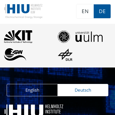
EN
DE
English
Deutsch