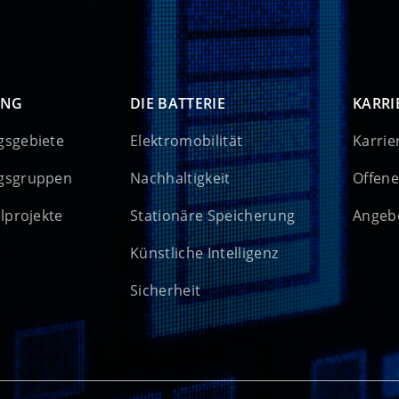
UNG
DIE BATTERIE
KARRI
gsgebiete
Elektromobilität
Karrie
gsgruppen
Nachhaltigkeit
Offene
elprojekte
Stationäre Speicherung
Angebo
Künstliche Intelligenz
Sicherheit