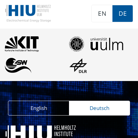
EN
DE
English
Deutsch