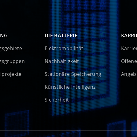
UNG
DIE BATTERIE
KARRI
gsgebiete
Elektromobilität
Karrie
gsgruppen
Nachhaltigkeit
Offene
elprojekte
Stationäre Speicherung
Angebo
Künstliche Intelligenz
Sicherheit