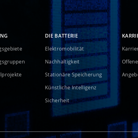
UNG
DIE BATTERIE
KARRI
gsgebiete
Elektromobilität
Karrie
gsgruppen
Nachhaltigkeit
Offene
elprojekte
Stationäre Speicherung
Angebo
Künstliche Intelligenz
Sicherheit