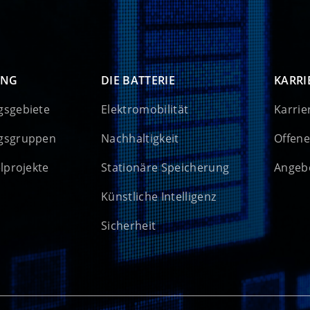
UNG
DIE BATTERIE
KARRI
gsgebiete
Elektromobilität
Karrie
gsgruppen
Nachhaltigkeit
Offene
elprojekte
Stationäre Speicherung
Angebo
Künstliche Intelligenz
Sicherheit