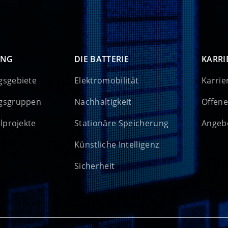
UNG
DIE BATTERIE
KARRI
gsgebiete
Elektromobilität
Karrie
gsgruppen
Nachhaltigkeit
Offene
elprojekte
Stationäre Speicherung
Angebo
Künstliche Intelligenz
Sicherheit