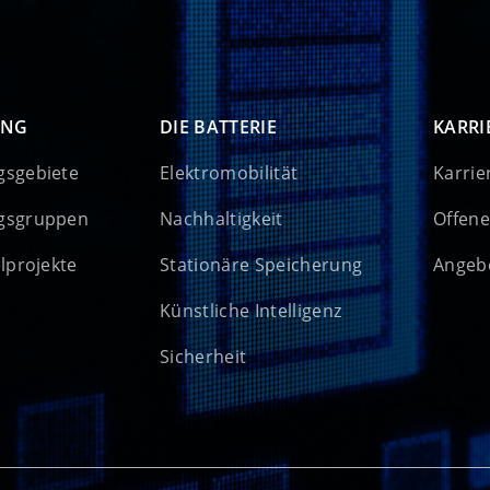
UNG
DIE BATTERIE
KARRI
gsgebiete
Elektromobilität
Karrie
gsgruppen
Nachhaltigkeit
Offene
elprojekte
Stationäre Speicherung
Angebo
Künstliche Intelligenz
Sicherheit