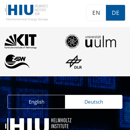
EN
DE
English
Deutsch