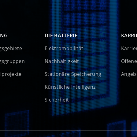
UNG
DIE BATTERIE
KARRI
gsgebiete
Elektromobilität
Karrie
gsgruppen
Nachhaltigkeit
Offene
elprojekte
Stationäre Speicherung
Angebo
Künstliche Intelligenz
Sicherheit