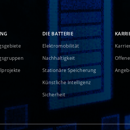
UNG
DIE BATTERIE
KARRI
gsgebiete
Elektromobilität
Karrie
gsgruppen
Nachhaltigkeit
Offene
elprojekte
Stationäre Speicherung
Angebo
Künstliche Intelligenz
Sicherheit