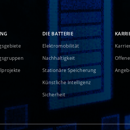
UNG
DIE BATTERIE
KARRI
gsgebiete
Elektromobilität
Karrie
gsgruppen
Nachhaltigkeit
Offene
elprojekte
Stationäre Speicherung
Angebo
Künstliche Intelligenz
Sicherheit