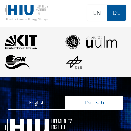
EN
DE
English
Deutsch