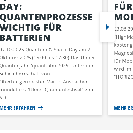
DAY:
FÜR
QUANTENPROZESSE
MO
WICHTIG FÜR
23.08.2
BATTERIEN
"HighMa
kosteng
07.10.2025 Quantum & Space Day am 7.
Magnesi
Oktober 2025 (15:00 bis 17:30) Das Ulmer
für Mob
Quantenjahr "quant.ulm.2025" unter der
wird im
Schirmherrschaft von
"HORIZO
Oberbürgermeister Martin Ansbacher
mündet ins "Ulmer Quantenfestival" vom
6. b...
MEHR ERFAHREN
MEHR E