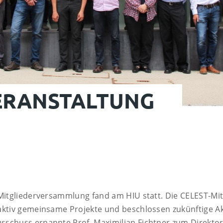
ERAN­STAL­TUNG
 Mitgliederversammlung fand am HIU statt. Die CELEST-Mit
aktiv gemeinsame Projekte und beschlossen zukünftige Ak
sschuss ernannte Prof. Maximilian Fichtner zum Direktor