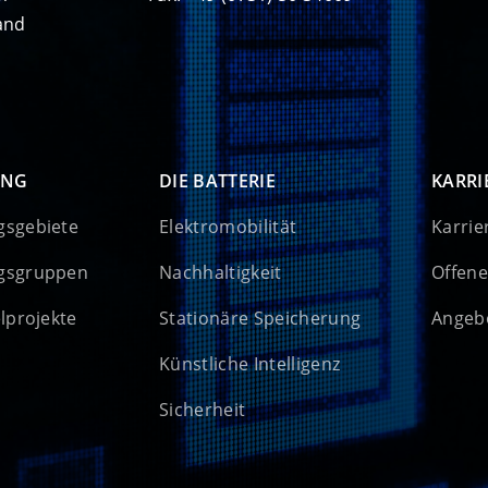
and
UNG
DIE BATTERIE
KARRI
gsgebiete
Elektromobilität
Karrie
gsgruppen
Nachhaltigkeit
Offene
elprojekte
Stationäre Speicherung
Angebo
Künstliche Intelligenz
Sicherheit