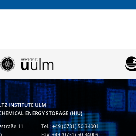
TZ INSTITUTE ULM

CHEMICAL ENERGY STORAGE (HIU)
zstraße 11
Tel.: +49 (0731) 50 34001
m
Fax: +49 (0731) 50 34009