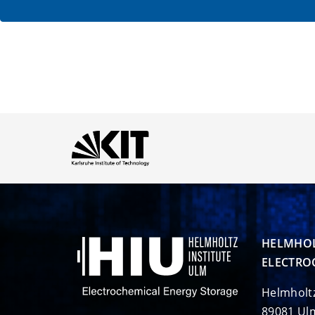
HELMHOL
ELECTRO
Helmholt
89081 Ul