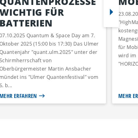
QUANTENPROZESSE
MO
WICHTIG FÜR
23.08.2
BATTERIEN
"HighMa
kosteng
07.10.2025 Quantum & Space Day am 7.
Magnesi
Oktober 2025 (15:00 bis 17:30) Das Ulmer
für Mob
Quantenjahr "quant.ulm.2025" unter der
wird im
Schirmherrschaft von
"HORIZO
Oberbürgermeister Martin Ansbacher
mündet ins "Ulmer Quantenfestival" vom
6. b...
MEHR ERFAHREN
MEHR E