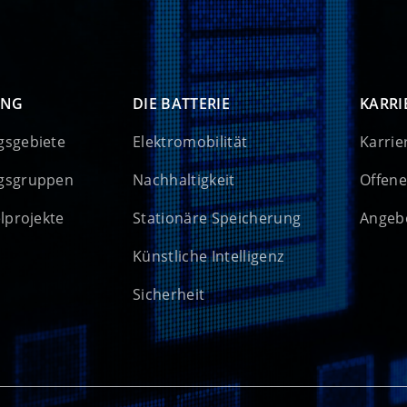
UNG
DIE BATTERIE
KARRI
gsgebiete
Elektromobilität
Karrie
gsgruppen
Nachhaltigkeit
Offene
elprojekte
Stationäre Speicherung
Angebo
Künstliche Intelligenz
Sicherheit