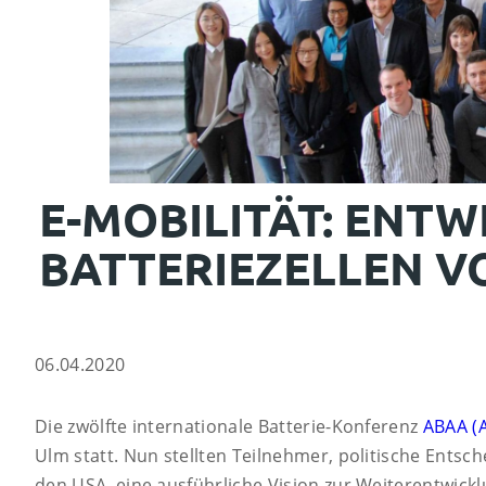
E-MOBILITÄT: ENTW
BAT­TERIEZEL­LEN 
06.04.2020
Die zwölfte internationale Batterie-Konferenz
ABAA (A
Ulm statt. Nun stellten Teilnehmer, politische Ents
den USA, eine ausführliche Vision zur Weiterentwickl