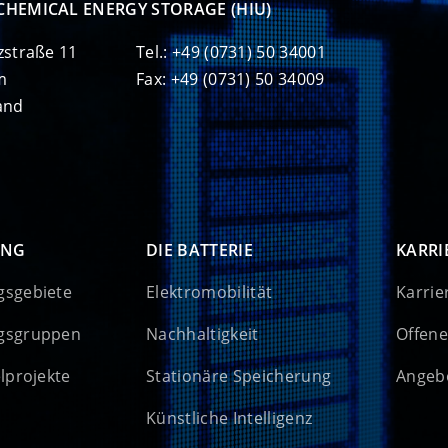
CHEMICAL ENERGY STORAGE (HIU)
zstraße 11
Tel.: +49 (0731) 50 34001
m
Fax: +49 (0731) 50 34009
and
UNG
DIE BATTERIE
KARRI
gsgebiete
Elektromobilität
Karrie
gsgruppen
Nachhaltigkeit
Offene
elprojekte
Stationäre Speicherung
Angebo
Künstliche Intelligenz