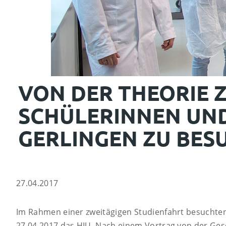
VON DER THEO­RIE 
SCHÜLER­INNEN UN
GER­LINGEN ZU BES
27.04.2017
Im Rahmen einer zweitägigen Studienfahrt besuchte
27.04.2017 das HIU. Nach einem Vortrag von der Ges