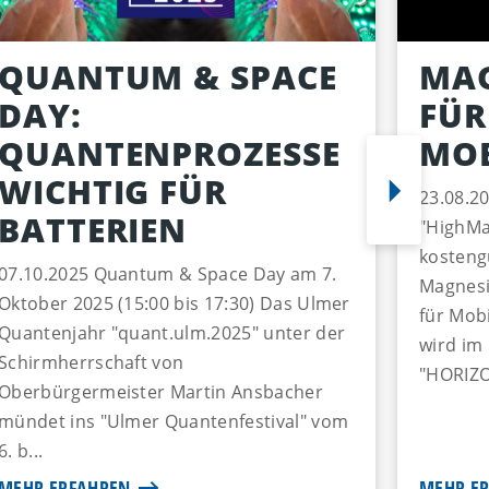
QUANTUM & SPACE
MAG
DAY:
FÜR
QUANTENPROZESSE
MO
WICHTIG FÜR
23.08.2
BATTERIEN
"HighMa
kosteng
07.10.2025 Quantum & Space Day am 7.
Magnesi
Oktober 2025 (15:00 bis 17:30) Das Ulmer
für Mob
Quantenjahr "quant.ulm.2025" unter der
wird im
Schirmherrschaft von
"HORIZO
Oberbürgermeister Martin Ansbacher
mündet ins "Ulmer Quantenfestival" vom
6. b...
MEHR ERFAHREN
MEHR E