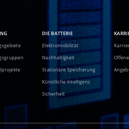
UNG
DIE BATTERIE
KARRI
gsgebiete
Elektromobilität
Karrie
gsgruppen
Nachhaltigkeit
Offene
elprojekte
Stationäre Speicherung
Angebo
Künstliche Intelligenz
Sicherheit