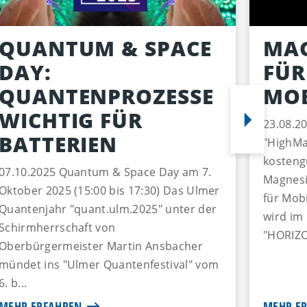
QUANTUM & SPACE
MAG
DAY:
FÜR
QUANTENPROZESSE
MO
WICHTIG FÜR
23.08.2
BATTERIEN
"HighMa
kosteng
07.10.2025 Quantum & Space Day am 7.
Magnesi
Oktober 2025 (15:00 bis 17:30) Das Ulmer
für Mob
Quantenjahr "quant.ulm.2025" unter der
wird im
Schirmherrschaft von
"HORIZO
Oberbürgermeister Martin Ansbacher
mündet ins "Ulmer Quantenfestival" vom
6. b...
MEHR ERFAHREN
MEHR E