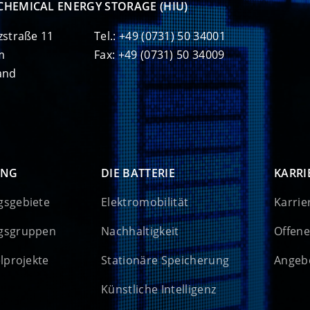
CHEMICAL ENERGY STORAGE (HIU)
zstraße 11
Tel.: +49 (0731) 50 34001
m
Fax: +49 (0731) 50 34009
and
UNG
DIE BATTERIE
KARRI
gsgebiete
Elektromobilität
Karrie
gsgruppen
Nachhaltigkeit
Offene
elprojekte
Stationäre Speicherung
Angebo
Künstliche Intelligenz